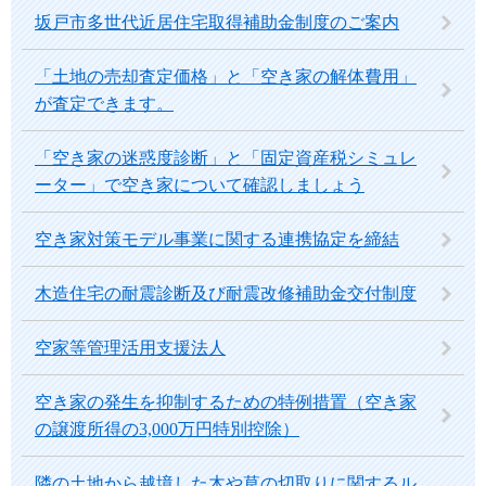
坂戸市多世代近居住宅取得補助金制度のご案内
「土地の売却査定価格」と「空き家の解体費用」
が査定できます。
「空き家の迷惑度診断」と「固定資産税シミュレ
ーター」で空き家について確認しましょう
空き家対策モデル事業に関する連携協定を締結
木造住宅の耐震診断及び耐震改修補助金交付制度
空家等管理活用支援法人
空き家の発生を抑制するための特例措置（空き家
の譲渡所得の3,000万円特別控除）
隣の土地から越境した木や草の切取りに関するル