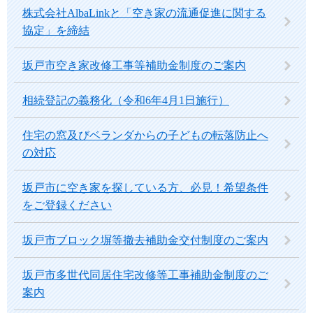
株式会社AlbaLinkと「空き家の流通促進に関する
協定」を締結
坂戸市空き家改修工事等補助金制度のご案内
相続登記の義務化（令和6年4月1日施行）
住宅の窓及びベランダからの子どもの転落防止へ
の対応
坂戸市に空き家を探している方、必見！希望条件
をご登録ください
坂戸市ブロック塀等撤去補助金交付制度のご案内
坂戸市多世代同居住宅改修等工事補助金制度のご
案内