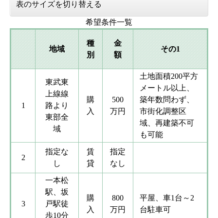
表のサイズを切り替える
希望条件一覧
種
金
地域
その1
別
額
土地面積200平方
東武東
メートル以上、
上線線
購
500
築年数問わず、
1
路より
入
万円
市街化調整区
東部全
域、再建築不可
域
も可能
指定な
賃
​指定
2
し
貸
なし
一本松
駅、坂
購
800
平屋、車1台～2
3
戸駅徒
入
万円
台駐車可
歩10分