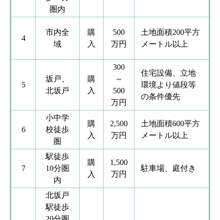
圏内
市内全
購
500
土地面積200平方
4
域
入
万円
メートル以上
300
住宅設備、立地
坂戸、
購
～
5
環境より値段等
北坂戸
入
500
の条件優先
万円
小中学
購
2,500
土地面積600平方
6
校徒歩
入
万円
メートル以上
圏
駅徒歩
購
1,500
7
10分圏
駐車場、庭付き
入
万円
内
北坂戸
駅徒歩
20分圏