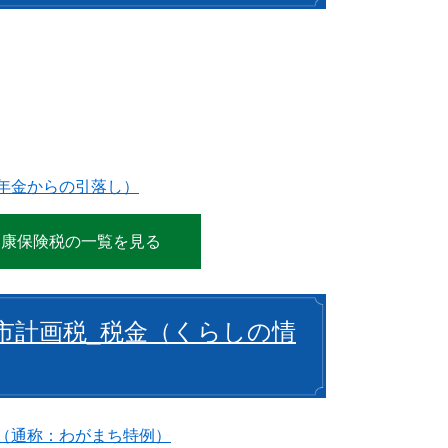
年金からの引落し）
健康保険税の一覧を見る
市計画税_税金（くらしの情
（通称：わがまち特例）