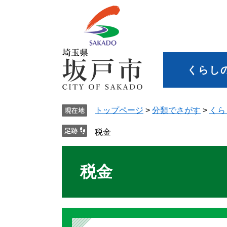
くらし
トップページ
>
分類でさがす
>
くら
税金
税金