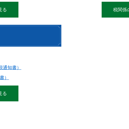
見る
税関係
税通知書）
書）
見る