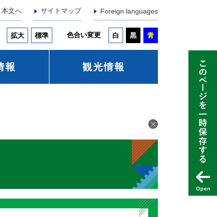
本文へ
サイトマップ
Foreign languages
色合い変更
拡大
標準
白
黒
青
情報
観光情報