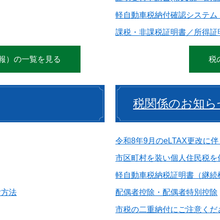
軽自動車税納付確認システム（
課税・非課税証明書／所得証
報）の一覧を見る
税
税関係のお知ら
令和8年9月のeLTAX更改に
市区町村を装い個人住民税を
軽自動車税納税証明書（継続
付方法
配偶者控除・配偶者特別控除
市税の二重納付にご注意くだ