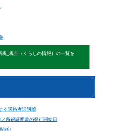
A
免
画税_税金（くらしの情報）の一覧を
する適格者証明願
書／所得証明書の発行開始日
税関係）