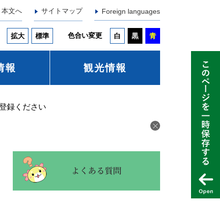
本文へ
サイトマップ
Foreign languages
色合い変更
拡大
標準
白
黒
青
情報
観光情報
登録ください