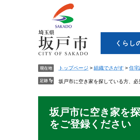
くらし
トップページ
>
組織でさがす
>
住宅
坂戸市に空き家を探している方、必
坂戸市に空き家を
をご登録ください