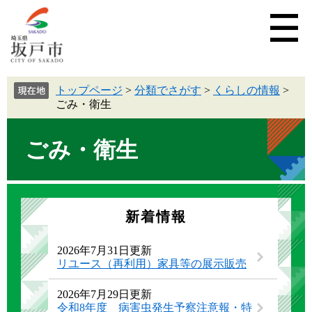
トップページ
>
分類でさがす
>
くらしの情報
>
ごみ・衛生
ごみ・衛生
新着情報
2026年7月31日更新
リユース（再利用）家具等の展示販売
2026年7月29日更新
令和8年度 病害虫発生予察注意報・特