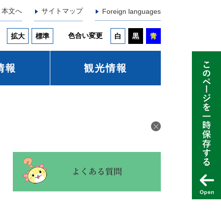
本文へ
サイトマップ
Foreign languages
色合い変更
拡大
標準
白
黒
青
情報
観光情報