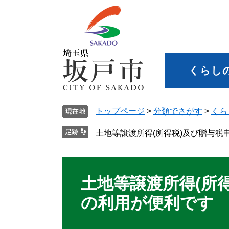
くらし
トップページ
>
分類でさがす
>
くら
土地等譲渡所得(所得税)及び贈与税申
土地等譲渡所得(所得
の利用が便利です