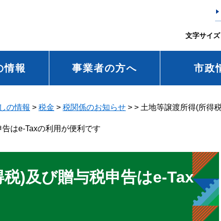
文字サイズ
の情報
事業者の方へ
市政
しの情報
>
税金
>
税関係のお知らせ
>
>
土地等譲渡所得(所得税
告はe-Taxの利用が便利です
税)及び贈与税申告はe-Tax