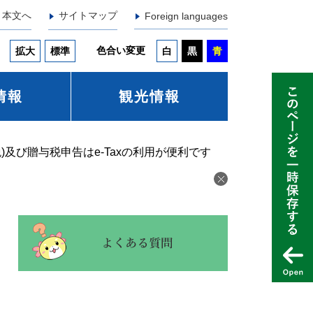
本文へ
サイトマップ
Foreign languages
色合い変更
拡大
標準
白
黒
青
情報
観光情報
)及び贈与税申告はe-Taxの利用が便利です