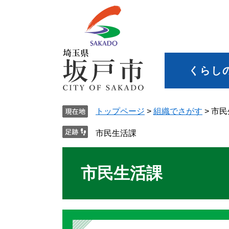
くらし
トップページ
>
組織でさがす
>
市民
市民生活課
市民生活課