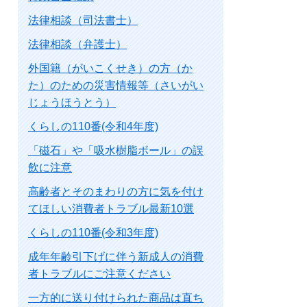
法律相談（司法書士）
法律相談（弁護士）
外国籍（がいこくせき）の方（か
た）のための災害情報等（さいがい
じょうほうとう）
くらしの110番(令和4年度)
「磁石」や「吸水樹脂ボール」の誤
飲に注意
高齢者とそのまわりの方に気を付け
てほしい消費者トラブル最新10選
くらしの110番(令和3年度)
成年年齢引下げに伴う新成人の消費
者トラブルにご注意ください
一方的に送り付けられた商品は直ち