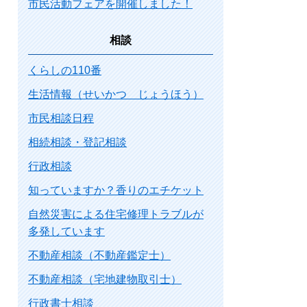
市民活動フェアを開催しました！
相談
くらしの110番
生活情報（せいかつ じょうほう）
市民相談日程
相続相談・登記相談
行政相談
知っていますか？香りのエチケット
自然災害による住宅修理トラブルが
多発しています
不動産相談（不動産鑑定士）
不動産相談（宅地建物取引士）
行政書士相談