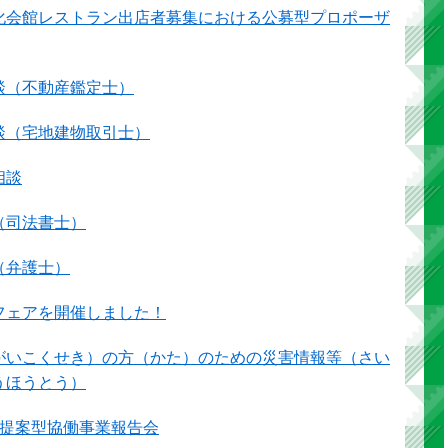
化会館レストラン出店者募集における公募型プロポーザ
談（不動産鑑定士）
談（宅地建物取引士）
相談
（司法書士）
（弁護士）
フェアを開催しました！
がいこくせき）の方（かた）のための災害情報等（さい
うほうとう）
度提案型協働事業報告会