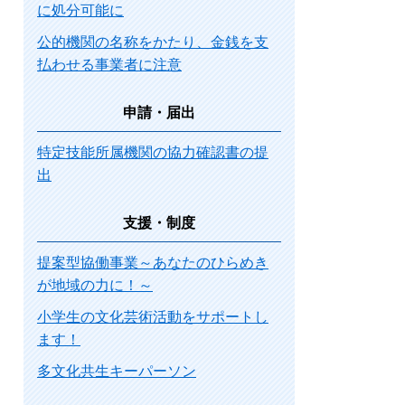
に処分可能に
公的機関の名称をかたり、金銭を支
払わせる事業者に注意
申請・届出
特定技能所属機関の協力確認書の提
出
支援・制度
提案型協働事業～あなたのひらめき
が地域の力に！～
小学生の文化芸術活動をサポートし
ます！
多文化共生キーパーソン