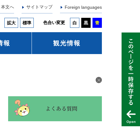
本文へ
サイトマップ
Foreign languages
色合い変更
拡大
標準
白
黒
青
情報
観光情報