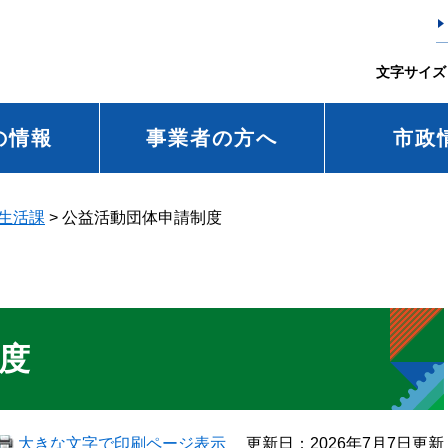
文字サイズ
の情報
事業者の方へ
市政
生活課
>
公益活動団体申請制度
度
大きな文字で印刷ページ表示
更新日：2026年7月7日更新