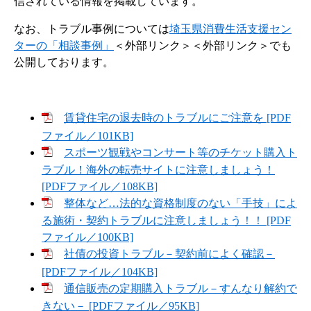
信されている情報を掲載しています。
なお、トラブル事例については
埼玉県消費生活支援セン
ターの「相談事例」
＜外部リンク＞
＜外部リンク＞でも
公開しております。
賃貸住宅の退去時のトラブルにご注意を [PDF
ファイル／101KB]
スポーツ観戦やコンサート等のチケット購入ト
ラブル！海外の転売サイトに注意しましょう！
[PDFファイル／108KB]
整体など…法的な資格制度のない「手技」によ
る施術・契約トラブルに注意しましょう！！ [PDF
ファイル／100KB]
社債の投資トラブル－契約前によく確認－
[PDFファイル／104KB]
通信販売の定期購入トラブル－すんなり解約で
きない－ [PDFファイル／95KB]