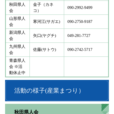
秋田県人
金子（カネ
090-2992-9499
会
コ）
山形県人
寒河江(サガエ)
090-2750-9187
会
新潟県人
矢口(ヤグチ)
049-281-7727
会
九州県人
佐藤(サトウ)
090-2742-5717
会
青森県人
会 ※活
動休止中
活動の様子(産業まつり）
秋田県人会