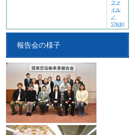
ファ
イル
／
57KB]
報告会の様子