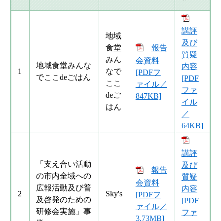
講評
地域
及び
食堂
報告
質疑
みん
会資料
地域食堂みんな
内容
1
なで
[PDFフ
でここdeごはん
[PDF
ここ
ァイル／
ファ
deご
847KB]
イル
はん
／
64KB]
講評
​「支え合い活動
及び
報告
の市内全域への
質疑
会資料
広報活動及び普
内容
2
​Sky's
[PDFフ
及啓発のための
[PDF
ァイル／
研修会実施」事
ファ
3.73MB]