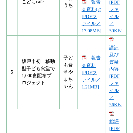
こどもcafe
報告
[PDF
うち
ファ
会資料(2)
イル
[PDFフ
／
ァイル／
59KB]
13.08MB]
講評
及び
​子ど
報告
坂戸市初！移動
質疑
も食
会資料
型子ども食堂で
内容
5
堂や
[PDFフ
1,000食配布プ
[PDF
まち
ァイル／
ロジェクト
ファ
ゃん
1.21MB]
イル
／
56KB]
総評
[PDF