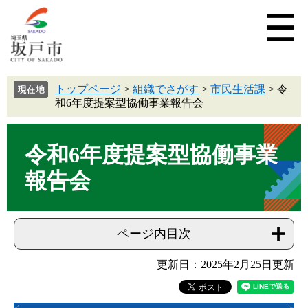
トップページ
>
組織でさがす
>
市民生活課
>
令
和6年度提案型協働事業報告会
令和6年度提案型協働事業
報告会
ページ内目次
更新日：2025年2月25日更新