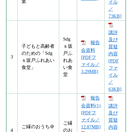
業
イル
／
73KB]
講評
Sdg
及び
報告
子どもと高齢者
ｓ坂
質疑
会資料
のための「Sdg
戸ふ
内容
3
[PDFフ
ｓ坂戸ふれあい
れあ
[PDF
ァイル／
食堂」
い食
ファ
3.29MB]
堂
イル
／
63KB]
報告
会資料(1)
講評
[PDFフ
及び
ァイル／
質疑
ご縁
ご縁のおうち＠
12.87MB]
内容
4
のお