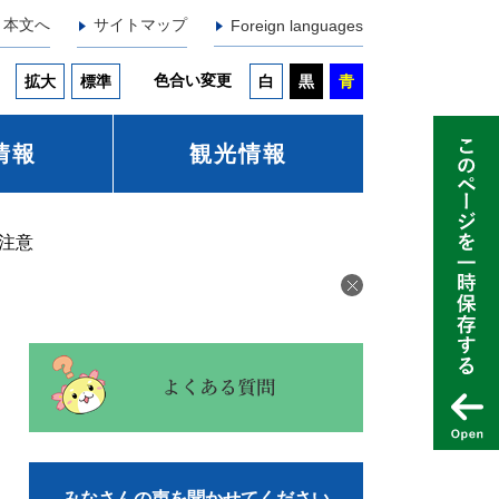
本文へ
サイトマップ
Foreign languages
色合い変更
拡大
標準
白
黒
青
情報
観光情報
注意
みなさんの声を聞かせてください