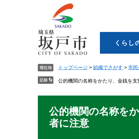
くらし
トップページ
>
組織でさがす
>
市民
公的機関の名称をかたり、金銭を支
公的機関の名称を
者に注意