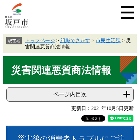
トップページ
>
組織でさがす
>
市民生活課
>
災
害関連悪質商法情報
災害関連悪質商法情報
ページ内目次
更新日：2021年10月5日更新
災害後の消費者トラブルにご注