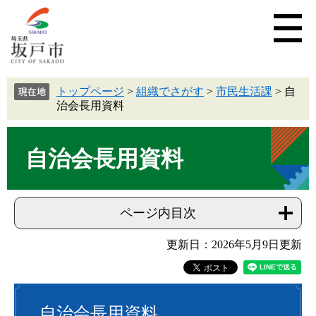
トップページ
>
組織でさがす
>
市民生活課
>
自
治会長用資料
自治会長用資料
ページ内目次
更新日：2026年5月9日更新
自治会長用資料