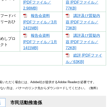
[PDFファイル／
容 [PDFファイル／
2.98MB]
77KB]
戸フードパ
報告会資料
講評及び質疑内
トリーおひ
[PDFファイル／3月
容 [PDFファイル／
ま
24日MB]
73KB]
報告会資料
講評及び質疑内
さめしプロ
[PDFファイル／1月
容 [PDFファイル／
ェクト
14日MB]
72KB]
総評 [PDFファイ
ル／63KB]
いただく場合には、Adobe社が提供するAdobe Readerが必要です。
をお持ちでない方は、バナーのリンク先からダウンロードしてください。（無料）
課
市民活動推進係