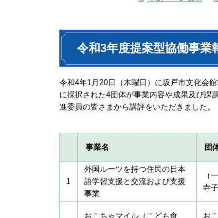
令和3年度提案型協働事業
令和4年1月20日（木曜日）に坂戸市文化会
に採択された4団体が事業内容や成果及び課
進委員の皆さまから講評をいただきました。
事業名
団
外国ルーツを持つ住民の日本
（
1
語学習支援と交流および支援
寺
事業
おこちゃマイル（こども食
お