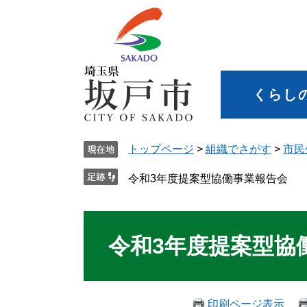
くらし
トップページ
>
組織でさがす
>
市民
令和3年度提案型協働事業報告会
令和3年度提案型協
印刷ページ表示