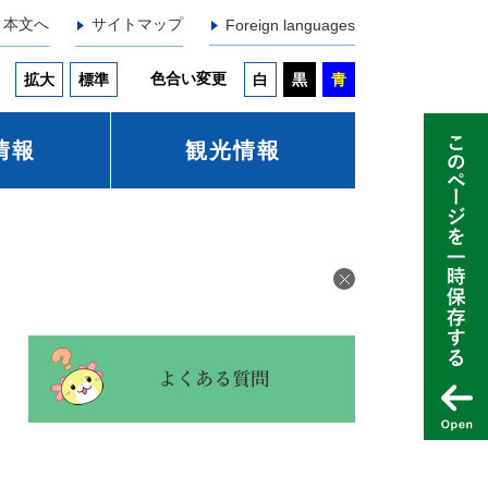
本文へ
サイトマップ
Foreign languages
色合い変更
拡大
標準
白
黒
青
情報
観光情報