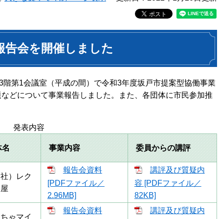
報告会を開催しました
館3階第1会議室（平成の間）で令和3年度坂戸市提案型協働事業
題などについて事業報告しました。また、各団体に市民参加推
発表内容
体名
事業内容
委員からの講評
報告会資料
講評及び質疑内
一社）レク
[PDFファイル／
容 [PDFファイル／
子屋
2.96MB]
82KB]
報告会資料
講評及び質疑内
こちゃマイ