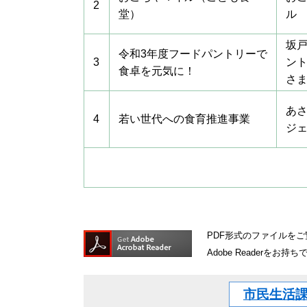
2
堂）
ル
坂
令和3年度フードパントリーで
3
ン
食卓を元気に！
さ
あ
4
若い世代への食育推進事業
ジ
PDF形式のファイルをご覧
Adobe Reader
市民生活