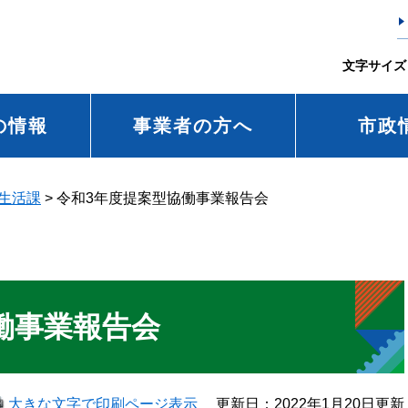
文字サイズ
の情報
事業者の方へ
市政
生活課
>
令和3年度提案型協働事業報告会
働事業報告会
大きな文字で印刷ページ表示
更新日：2022年1月20日更新