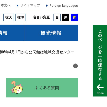
本文へ
サイトマップ
Foreign languages
色合い変更
拡大
標準
白
黒
青
情報
観光情報
和6年4月1日から公民館は地域交流センター