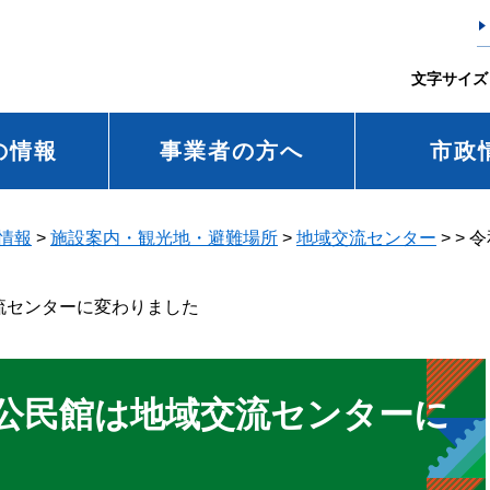
文字サイズ
の情報
事業者の方へ
市政
情報
>
施設案内・観光地・避難場所
>
地域交流センター
>
>
令
流センターに変わりました
ら公民館は地域交流センターに