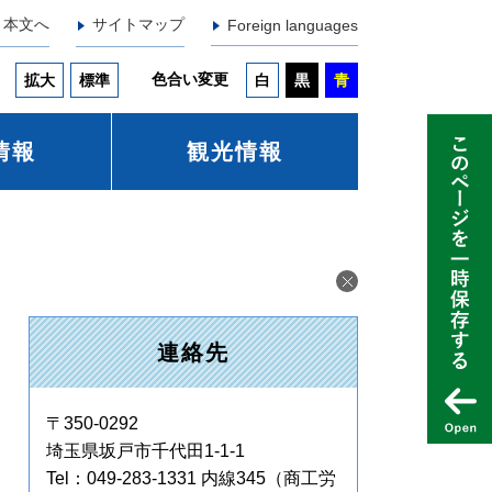
本文へ
サイトマップ
Foreign languages
色合い変更
拡大
標準
白
黒
青
情報
観光情報
連絡先
〒350-0292
埼玉県坂戸市千代田1-1-1
Tel：049-283-1331 内線345
（商工労