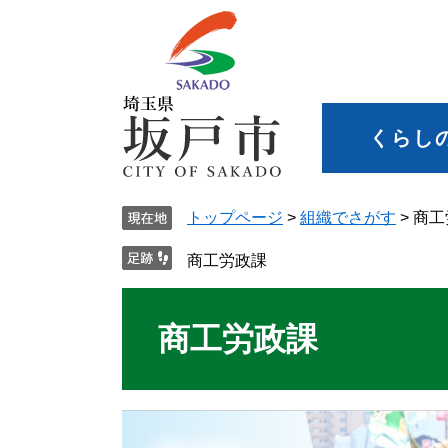
くらし
トップページ
>
組織でさがす
>
商工
商工労政課
商工労政課