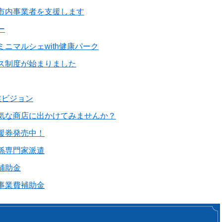
市内事業者を支援します
ー
ニマルシェwith健康パーク
ス制度が始まりました
業ビジョン
気な商店に出かけてみませんか？
援券発売中！
係専門家派遣
補助金
事業費補助金