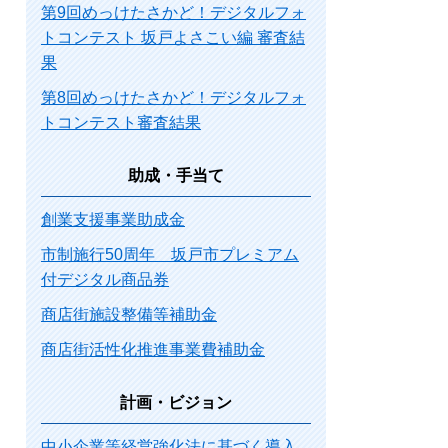
第9回めっけたさかど！デジタルフォ
トコンテスト 坂戸よさこい編 審査結
果
第8回めっけたさかど！デジタルフォ
トコンテスト審査結果
助成・手当て
創業支援事業助成金
市制施行50周年 坂戸市プレミアム
付デジタル商品券
商店街施設整備等補助金
商店街活性化推進事業費補助金
計画・ビジョン
中小企業等経営強化法に基づく導入