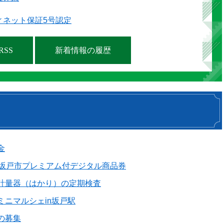
ィネット保証5号認定
SS
新着情報の履歴
金
 坂戸市プレミアム付デジタル商品券
計量器（はかり）の定期検査
ミニマルシェin坂戸駅
の募集