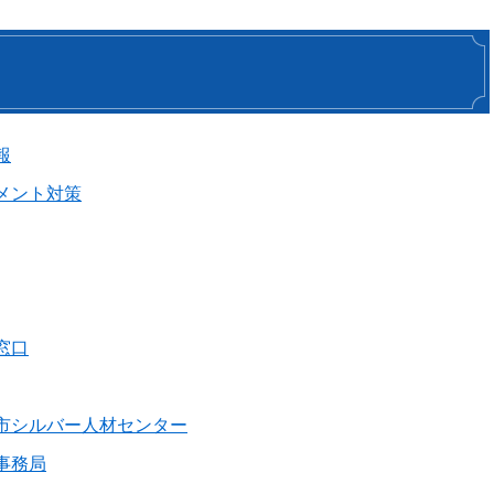
報
メント対策
窓口
市シルバー人材センター
事務局