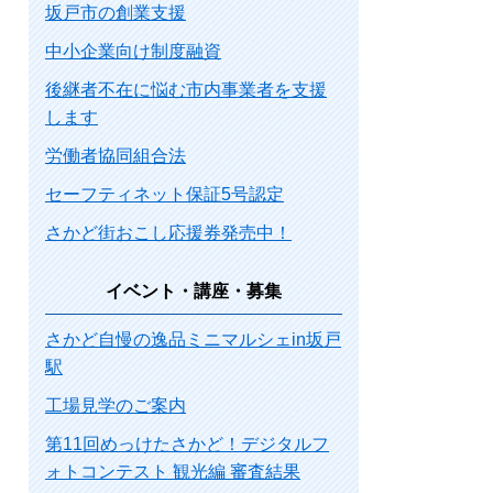
坂戸市の創業支援
中小企業向け制度融資
後継者不在に悩む市内事業者を支援
します
労働者協同組合法
セーフティネット保証5号認定
さかど街おこし応援券発売中！
イベント・講座・募集
さかど自慢の逸品ミニマルシェin坂戸
駅
工場見学のご案内
第11回めっけたさかど！デジタルフ
ォトコンテスト 観光編 審査結果