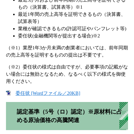
もの（決算書、試算表等）※1
最近1年間の売上高等を証明できるもの（決算書、
試算表等）
業種が確認できるもの(許認可証やパンフレット等)
委任状(金融機関等が提出する場合)※2
（※1）業歴1年3か月未満の創業者においては、前年同期
の売上高等を証明するものの提出は不要です。
（※2）委任状の様式は自由ですが、必要事項の記載がな
い場合には無効となるため、なるべく以下の様式を御使
用ください。
委任状 [Wordファイル／20KB]
認定基準（5号（ロ）認定）※原材料に占
める原油価格の高騰関連