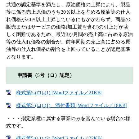
共通の認定基準を満たし、原油価格の上昇により、製品
等に係る売上原価のうち20％以上を占める原油等の仕入
れ価格が20％以上上昇しているにもかかわらず、商品の
販売またはサービスの価格(加工賃を含む)の引上げが著
しく困難であるため、最近3か月間の売上高に占める原油
等の仕入れ価格の割合が、前年同期の売上高に占める原
油等の仕入れ価格の割合を上回っていることが認定基準
となります。
申請書（5号（ロ）認定）
様式第5-(ロ)-(1) [Wordファイル／21KB]
様式第5-(ロ)-(1) 添付書類 [Wordファイル／18KB]
・・・指定業種に属する事業のみを営んでいる場合の様
式です。
様式第5-(ロ)-(2) [Wordファイル／22KB]