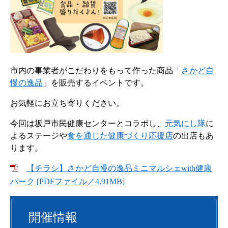
市内の事業者がこだわりをもって作った商品「
さかど自
慢の逸品
」を販売するイベントです。
お気軽にお立ち寄りください。
今回は坂戸市民健康センターとコラボし、
元気にし隊
に
よるステージや
食を通じた健康づくり応援店
の出店もあ
ります。
【チラシ】さかど自慢の逸品ミニマルシェwith健康
パーク [PDFファイル／4.91MB]
開催情報