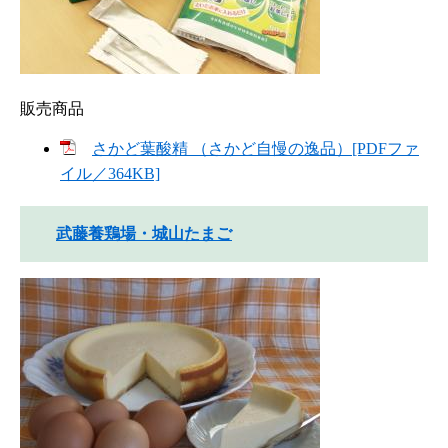
販売商品
さかど葉酸精 （さかど自慢の逸品）[PDFファ
イル／364KB]
武藤養鶏場・城山たまご