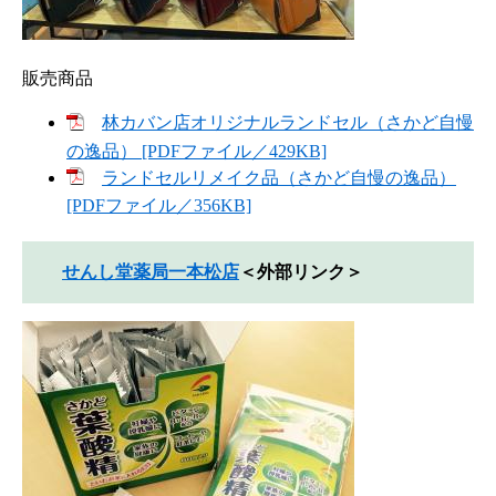
販売商品
林カバン店オリジナルランドセル（さかど自慢
の逸品） [PDFファイル／429KB]
ランドセルリメイク品（さかど自慢の逸品）
[PDFファイル／356KB]
せんし堂薬局一本松店
＜外部リンク＞