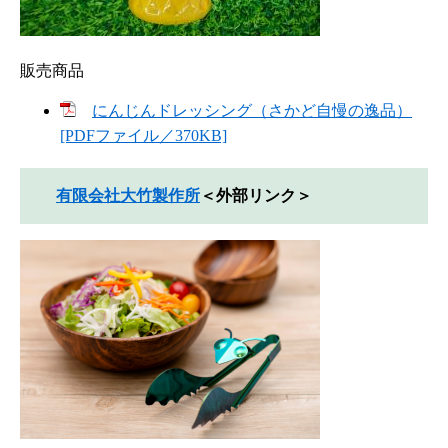
販売商品
にんじんドレッシング（さかど自慢の逸品）
[PDFファイル／370KB]
有限会社大竹製作所
＜外部リンク＞