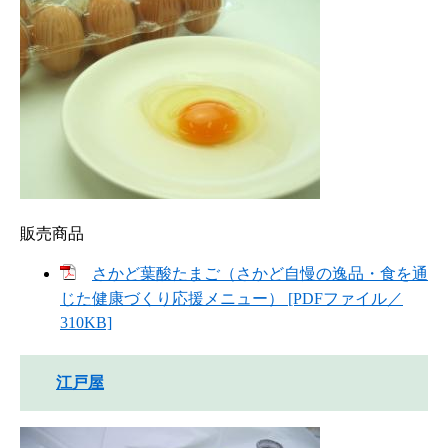
販売商品
さかど葉酸たまご（さかど自慢の逸品・食を通
じた健康づくり応援メニュー） [PDFファイル／
310KB]
江戸屋