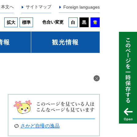
本文へ
サイトマップ
Foreign languages
色合い変更
拡大
標準
白
黒
青
情報
観光情報
さかど自慢の逸品