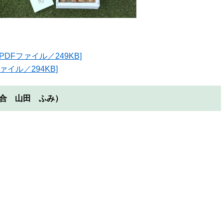
DFファイル／249KB]
イル／294KB]
合 山田 ふみ）