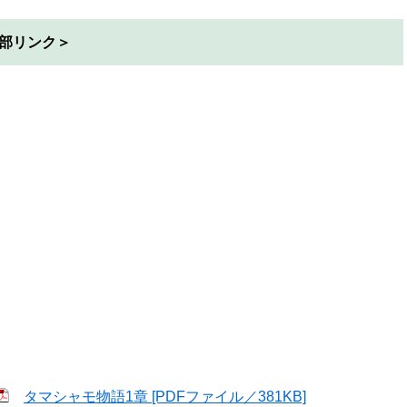
部リンク＞
タマシャモ物語1章 [PDFファイル／381KB]