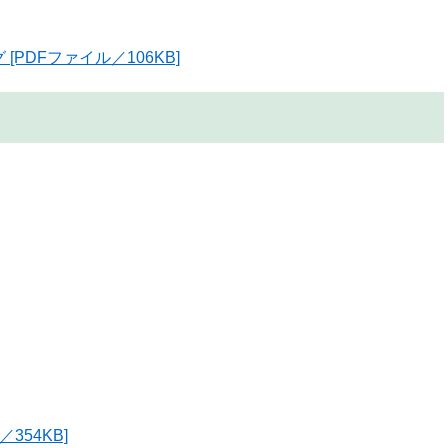
PDFファイル／106KB]
354KB]