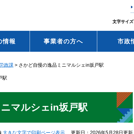
文字サイズ
の情報
事業者の方へ
市政
労政課
>
さかど自慢の逸品ミニマルシェin坂戸駅
戸駅
ニマルシェin坂戸駅
大きな文字で印刷ページ表示
更新日：2026年5月28日更新