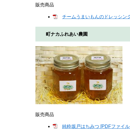
販売商品
チームうまいもんのドレッシング [
町ナカふれあい農園
販売商品
純粋坂戸はちみつ [PDFファイル／