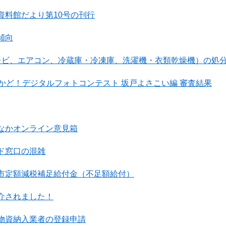
資料館だより第10号の刊行
傾向
レビ、エアコン、冷蔵庫・冷凍庫、洗濯機・衣類乾燥機）の処
さかど！デジタルフォトコンテスト 坂戸よさこい編 審査結果
なかオンライン意見箱
ド窓口の混雑
市定額減税補足給付金（不足額給付）
介されました！
物資納入業者の登録申請