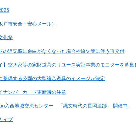
025
坂戸市安全・安心メール）
文化祭
ドの追記欄に余白がなくなった場合や紛失等に伴う再交付
了】空き家等の家財道具のリユース実証事業のモニターを募集
に整備する公園の大型複合遊具のイメージが決定
イナンバーカード更新時の注意
示in入西地域交流センター 「縄文時代の長岡遺跡」 開催中
カイブ