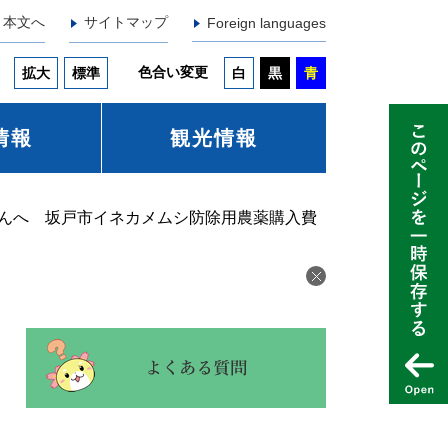
本文へ
サイトマップ
Foreign languages
色合い変更
拡大
標準
白
黒
青
情報
観光情報
んへ 坂戸市イネカメムシ防除用農薬購入費