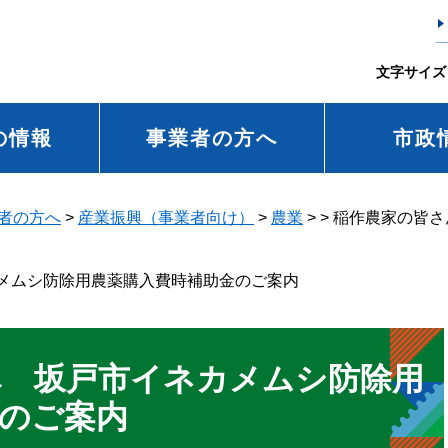
文字サイズ
の情報
事業者の方へ
市政
者の方へ
>
産業振興（事業者向け）
>
農業
>
>
稲作農家の皆さ
メムシ防除用農薬購入費時補助金のご案内
へ 坂戸市イネカメムシ防除用
のご案内