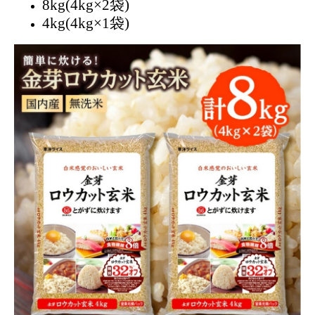
8kg(4kg×2袋)
4kg(4kg×1袋)​