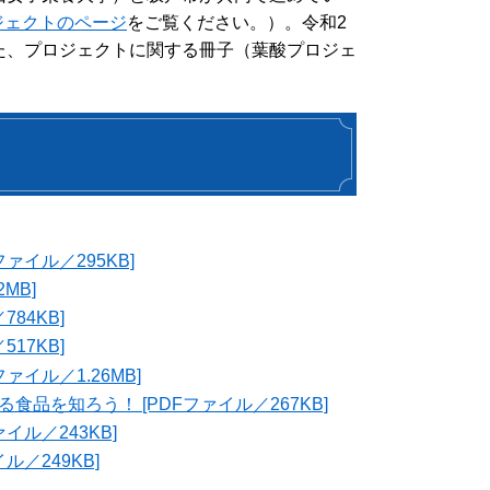
ジェクトのページ
をご覧ください。）。令和2
た、プロジェクトに関する冊子（葉酸プロジェ
ァイル／295KB]
MB]
84KB]
17KB]
イル／1.26MB]
食品を知ろう！ [PDFファイル／267KB]
イル／243KB]
／249KB]