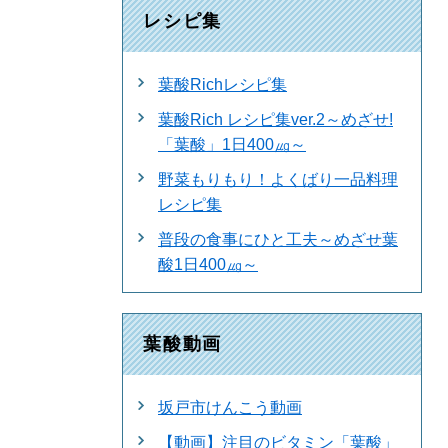
レシピ集
葉酸Richレシピ集
葉酸Rich レシピ集ver.2～めざせ!
「葉酸」1日400㎍～
野菜もりもり！よくばり一品料理
レシピ集
普段の食事にひと工夫～めざせ葉
酸1日400㎍～
葉酸動画
坂戸市けんこう動画
【動画】注目のビタミン「葉酸」