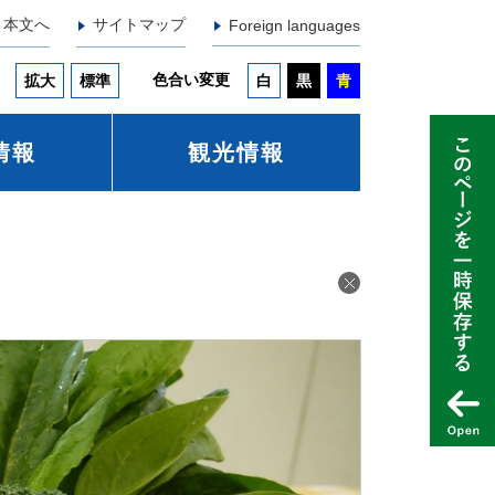
本文へ
サイトマップ
Foreign languages
色合い変更
拡大
標準
白
黒
青
情報
観光情報