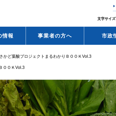
文字サイズ
の情報
事業者の方へ
市政
さかど葉酸プロジェクトまるわかりＢＯＯＫVol.3
ＯＫVol.3