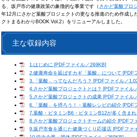
る、坂戸市の健康政策の象徴的な事業です（
さかど葉酸プロ
年12月にさかど葉酸プロジェクトの更なる推進のため作成し
クトまるわかりBOOK Vol.2）をリニューアルしました。
主な収録内容
1.はじめに [PDFファイル／269KB]
2.健康寿命を延ばすカギ「葉酸」について [PDFフ
3.「葉酸」ってなんだろう？ [PDFファイル／1.02
4.さかど葉酸プロジェクトとは？ [PDFファイル／7
5.さかど葉酸プロジェクトの成果 [PDFファイル／5
6.「葉酸」を摂ろう！・葉酸レシピの紹介 [PDFファ
7.葉酸・ビタミンB6・ビタミンB12が多く含まれる
8.さかど葉酸プロジェクトチームの紹介 [PDFファ
9.坂戸市食を通じた健康づくり応援店 [PDFファイル