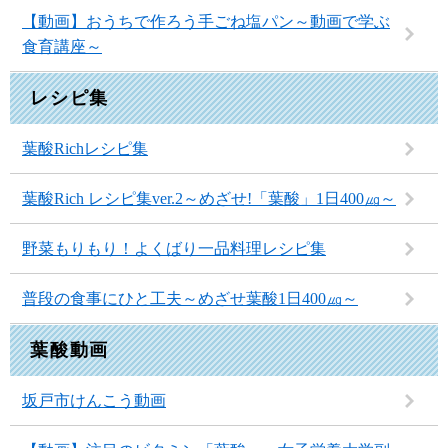
【動画】おうちで作ろう手ごね塩パン～動画で学ぶ
食育講座～
レシピ集
葉酸Richレシピ集
葉酸Rich レシピ集ver.2～めざせ!「葉酸」1日400㎍～
野菜もりもり！よくばり一品料理レシピ集
普段の食事にひと工夫～めざせ葉酸1日400㎍～
葉酸動画
坂戸市けんこう動画