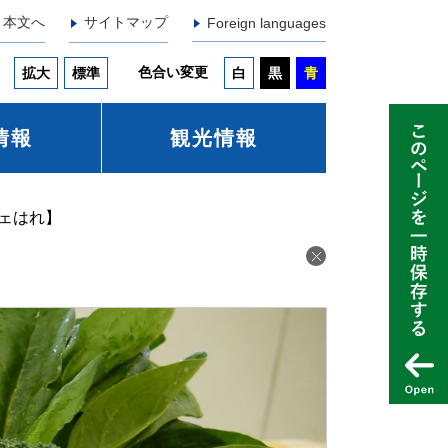
本文へ
サイトマップ
Foreign languages
色合い変更
拡大
標準
白
黒
青
情報
観光情報
ェはれ】