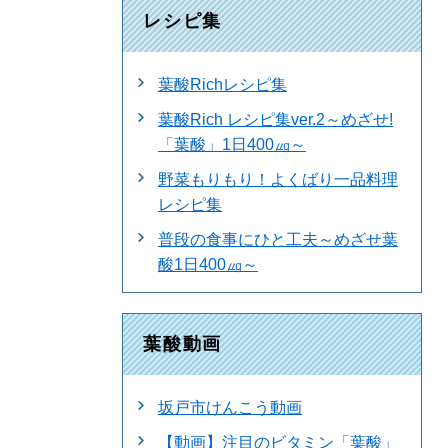
レシピ集
葉酸Richレシピ集
葉酸Rich レシピ集ver.2～めざせ!
「葉酸」1日400㎍～
野菜もりもり！よくばり一品料理
レシピ集
普段の食事にひと工夫～めざせ葉
酸1日400㎍～
葉酸動画
坂戸市けんこう動画
【動画】注目のビタミン「葉酸」