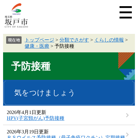
トップページ
>
分類でさがす
>
くらしの情報
>
健康・医療
>
予防接種
予防接種
気をつけましょう
2026年4月1日更新
HPV(子宮頸がん)予防接種
2026年3月19日更新
ＲＳウイルス予防接種（母子免疫ワクチン）定期接種