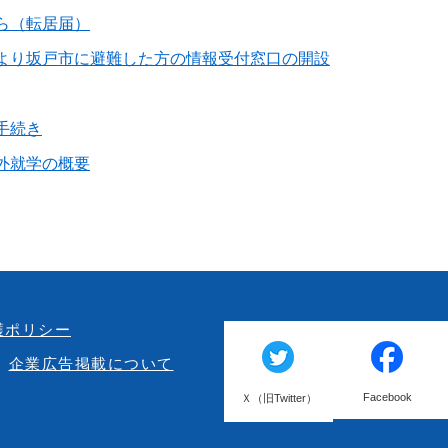
ら（転居届）
より坂戸市に避難した方の情報受付窓口の開設
手続き
外就学の概要
護ポリシー
企業広告掲載について
Facebook
Ｘ（旧Twitter）