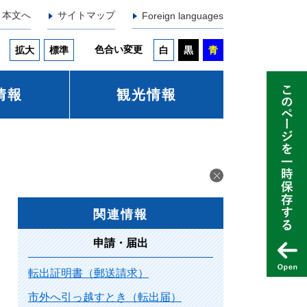
本文へ
サイトマップ
Foreign languages
色合い変更
拡大
標準
白
黒
青
情報
観光情報
関連情報
申請・届出
転出証明書（郵送請求）
市外へ引っ越すとき（転出届）