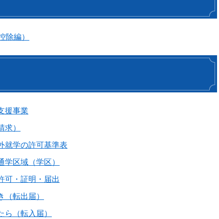
得控除編）
支援事業
請求）
外就学の許可基準表
通学区域（学区）
許可・証明・届出
き（転出届）
たら（転入届）