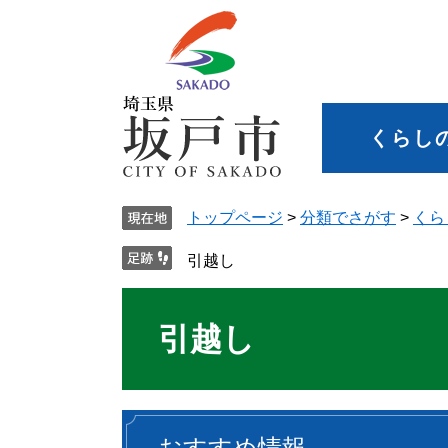
くらし
トップページ
>
分類でさがす
>
くら
引越し
引越し
おすすめ情報