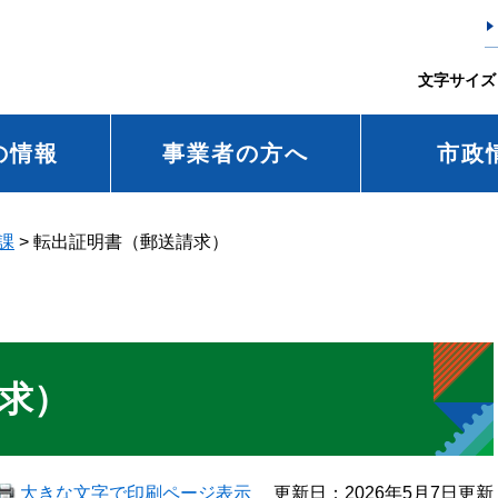
文字サイズ
の情報
事業者の方へ
市政
課
>
転出証明書（郵送請求）
求）
大きな文字で印刷ページ表示
更新日：2026年5月7日更新