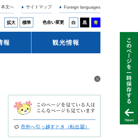
本文へ
サイトマップ
Foreign languages
色合い変更
拡大
標準
白
黒
青
情報
観光情報
市外へ引っ越すとき（転出届）