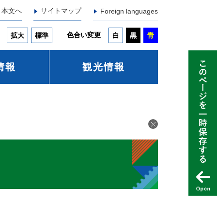
本文へ
サイトマップ
Foreign languages
色合い変更
拡大
標準
白
黒
青
情報
観光情報