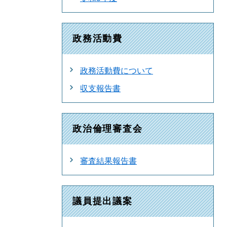
政務活動費
政務活動費について
収支報告書
政治倫理審査会
審査結果報告書
議員提出議案