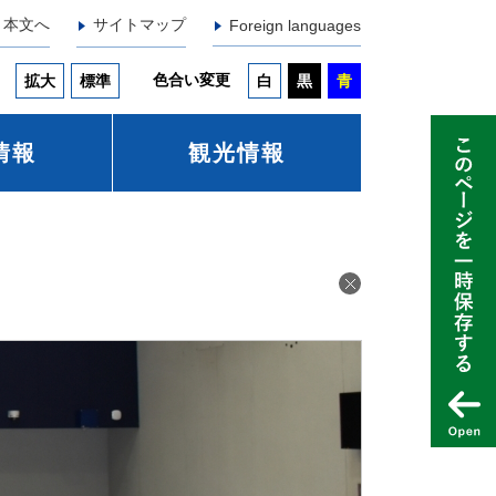
本文へ
サイトマップ
Foreign languages
色合い変更
拡大
標準
白
黒
青
情報
観光情報