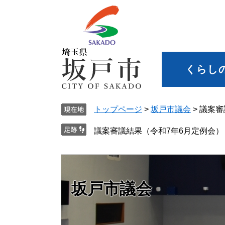
くらし
トップページ
>
坂戸市議会
>
議案審
議案審議結果（令和7年6月定例会）
坂戸市議会