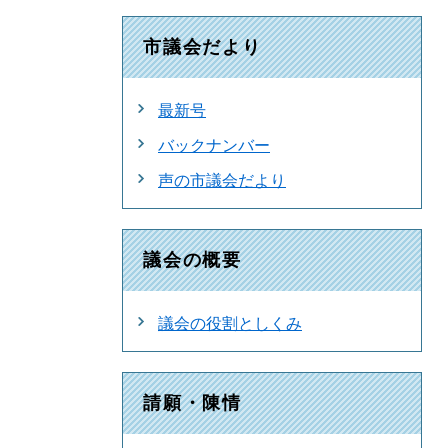
市議会だより
最新号
バックナンバー
声の市議会だより
議会の概要
議会の役割としくみ
請願・陳情