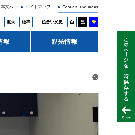
本文へ
サイトマップ
Foreign languages
色合い変更
拡大
標準
白
黒
青
情報
観光情報