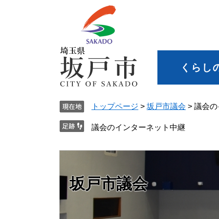
くらし
トップページ
>
坂戸市議会
>
議会の
議会のインターネット中継
坂戸市議会