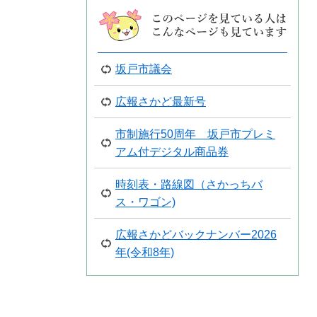
坂戸市議会
広報さかど最新号
市制施行50周年 坂戸市プレミ
アム付デジタル商品券
時刻表・路線図（さかっちバ
ス・ワゴン)
広報さかどバックナンバー2026
年(令和8年)