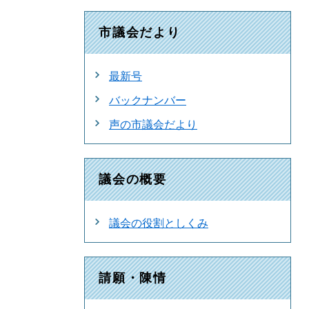
市議会だより
最新号
バックナンバー
声の市議会だより
議会の概要
議会の役割としくみ
請願・陳情