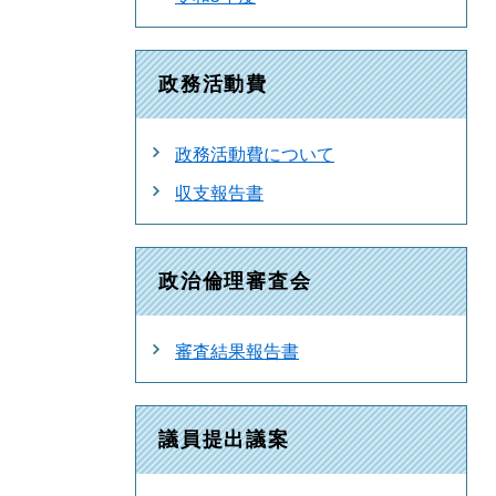
政務活動費
政務活動費について
収支報告書
政治倫理審査会
審査結果報告書
議員提出議案