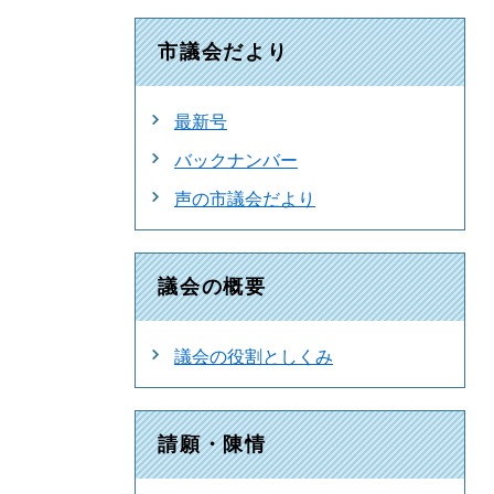
市議会だより
最新号
バックナンバー
声の市議会だより
議会の概要
議会の役割としくみ
請願・陳情