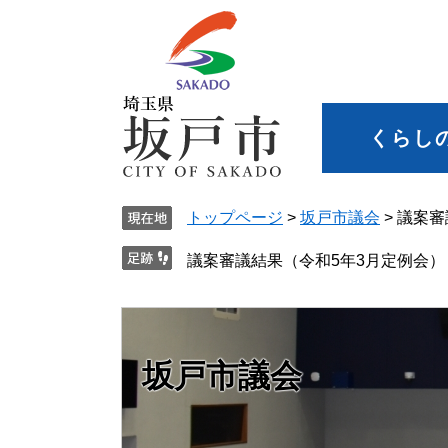
くらし
トップページ
>
坂戸市議会
>
議案審
議案審議結果（令和5年3月定例会）
坂戸市議会