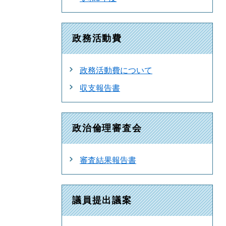
政務活動費
政務活動費について
収支報告書
政治倫理審査会
審査結果報告書
議員提出議案