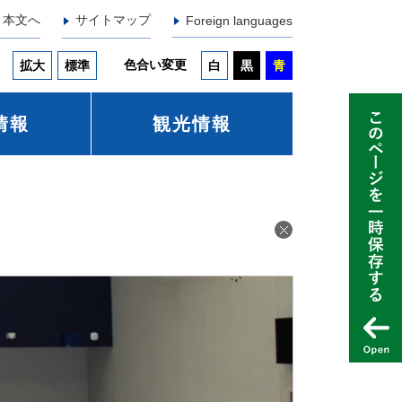
本文へ
サイトマップ
Foreign languages
色合い変更
拡大
標準
白
黒
青
情報
観光情報