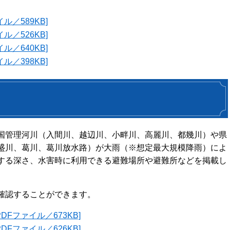
ル／589KB]
ル／526KB]
ル／640KB]
ル／398KB]
国管理河川（入間川、越辺川、小畔川、高麗川、都幾川）や県
盛川、葛川、葛川放水路）が大雨（※想定最大規模降雨）によ
する深さ、水害時に利用できる避難場所や避難所などを掲載し
確認することができます。
DFファイル／673KB]
DFファイル／626KB]