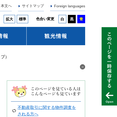
本文へ
サイトマップ
Foreign languages
色合い変更
拡大
標準
白
黒
青
情報
観光情報
ップ）
不動産取引に関する物件調査を
される方へ