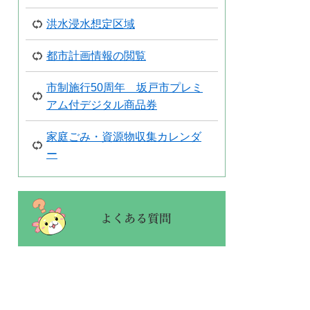
洪水浸水想定区域
都市計画情報の閲覧
市制施行50周年 坂戸市プレミ
アム付デジタル商品券
家庭ごみ・資源物収集カレンダ
ー