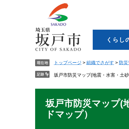
くらし
トップページ
>
組織でさがす
>
防災
坂戸市防災マップ(地震・水害・土
坂戸市防災マップ(
ドマップ）