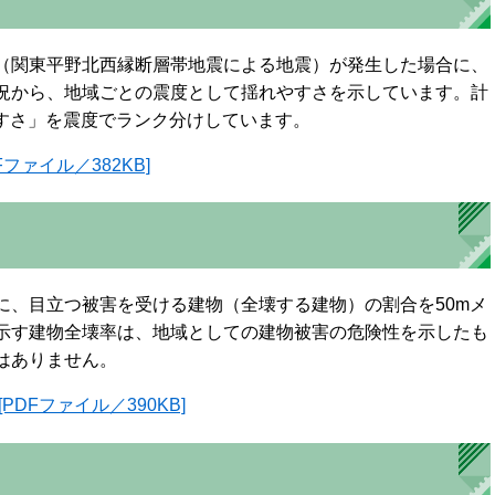
（関東平野北西縁断層帯地震による地震）が発生した場合に、
況から、地域ごとの震度として揺れやすさを示しています。計
やすさ」を震度でランク分けしています。
ファイル／382KB]
に、目立つ被害を受ける建物（全壊する建物）の割合を50mメ
示す建物全壊率は、地域としての建物被害の危険性を示したも
はありません。
DFファイル／390KB]