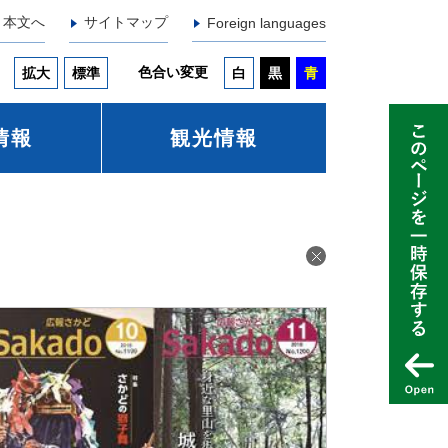
本文へ
サイトマップ
Foreign languages
色合い変更
拡大
標準
白
黒
青
情報
観光情報