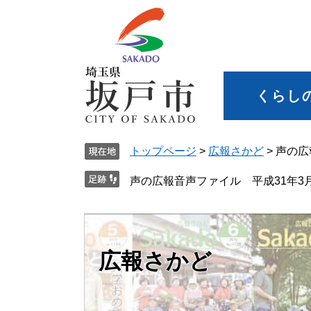
くらし
トップページ
>
広報さかど
>
声の広
声の広報音声ファイル 平成31年3
広報さかど