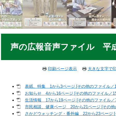
声の広報音声ファイル 平成
印刷ページ表示
大きな文字で
表紙、特集 1から3ページ [その他のファイル／1.
お知らせ 4から16ページ [その他のファイル／15.
生活情報 17から19ページ [その他のファイル／7.
市民相談、健康ページ 20から21ページ [その他の
さかどウォッチング・番外編 22から23ページ [そ