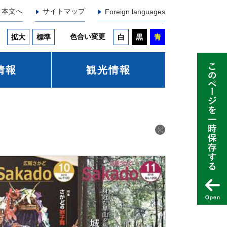
本文へ
サイトマップ
Foreign languages
色合い変更
拡大
標準
白
黒
青
情報
観光情報