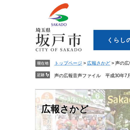
くらし
トップページ
>
広報さかど
>
声の広
声の広報音声ファイル 平成30年7
広報さかど