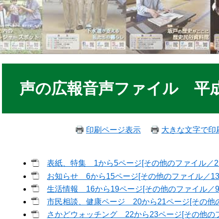
声の広報音声ファイル 平成
印刷ページ表示
大きな文字で印
表紙、特集 1から5ページ[その他のファイル／2.5
お知らせ 6から15ページ[その他のファイル／13.6
生活情報 16から19ページ[その他のファイル／9.8
市民相談、健康ページ 20から21ページ[その他のフ
さかどウォッチング 22から23ページ[その他のファ