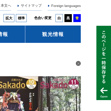
本文へ
サイトマップ
Foreign languages
色合い変更
拡大
標準
白
黒
青
情報
観光情報