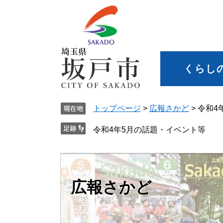
くらし
トップページ
>
広報さかど
>
令和4
令和4年5月の話題・イベント等
広報さかど