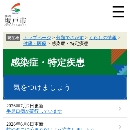
トップページ
>
分類でさがす
>
くらしの情報
>
健康・医療
>
感染症・特定疾患
感染症・特定疾患
気をつけましょう
2026年7月2日更新
手足口病が流行しています
2026年6月8日更新
蚊やダニに咬まれないよう注意しましょう