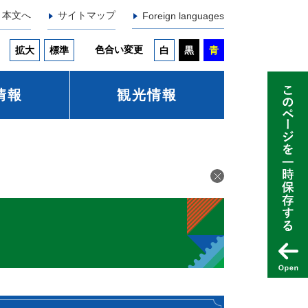
本文へ
サイトマップ
Foreign languages
色合い変更
拡大
標準
白
黒
青
情報
観光情報