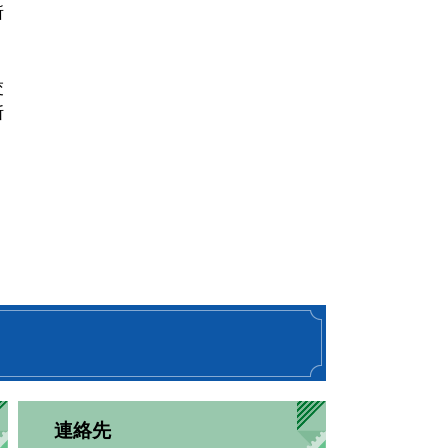
所
交
断
連絡先