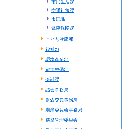
市民生活課
交通対策課
市民課
健康保険課
こども健康部
福祉部
環境産業部
都市整備部
会計課
議会事務局
監査委員事務局
農業委員会事務局
選挙管理委員会