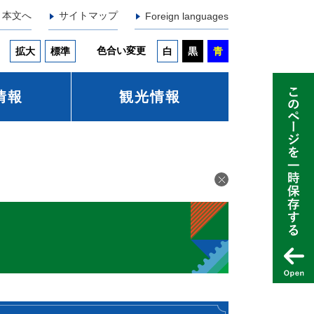
本文へ
サイトマップ
Foreign languages
色合い変更
拡大
標準
白
黒
青
情報
観光情報