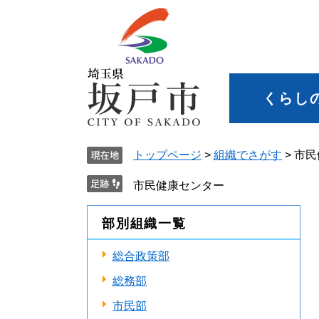
くらし
トップページ
>
組織でさがす
>
市民
市民健康センター
部別組織一覧
総合政策部
総務部
市民部