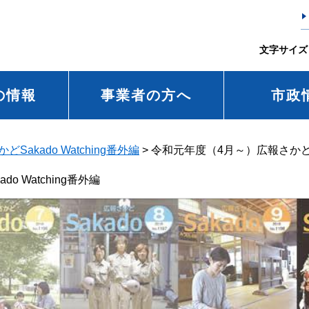
文字サイズ
の情報
事業者の方へ
市政
どSakado Watching番外編
>
令和元年度（4月～）広報さかどSak
 Watching番外編