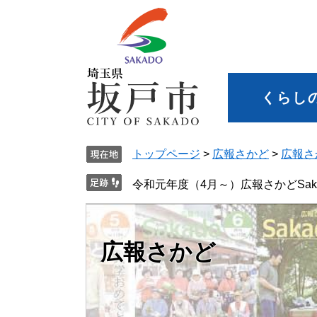
くらし
トップページ
>
広報さかど
>
広報さか
令和元年度（4月～）広報さかどSakado
広報さかど