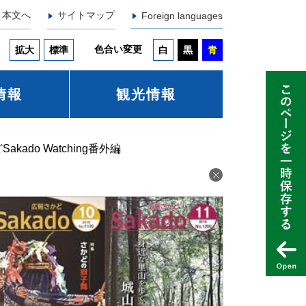
本文へ
サイトマップ
Foreign languages
色合い変更
拡大
標準
白
黒
青
情報
観光情報
ado Watching番外編