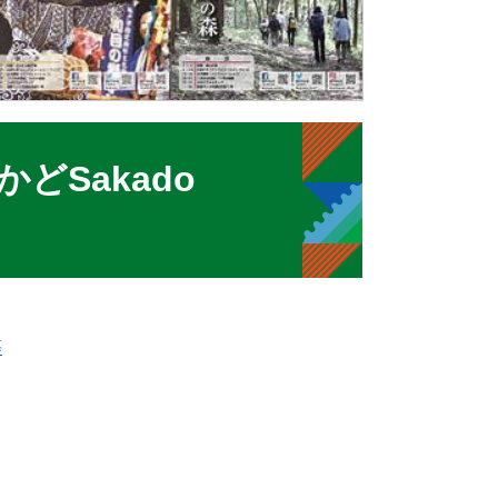
どSakado
等