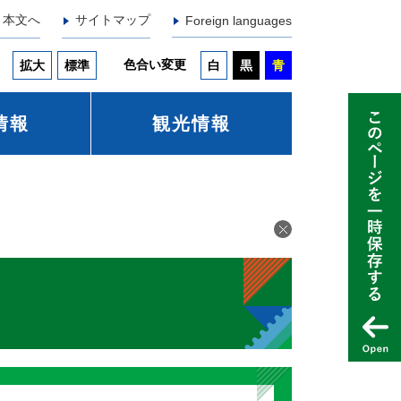
本文へ
サイトマップ
Foreign languages
色合い変更
拡大
標準
白
黒
青
情報
観光情報