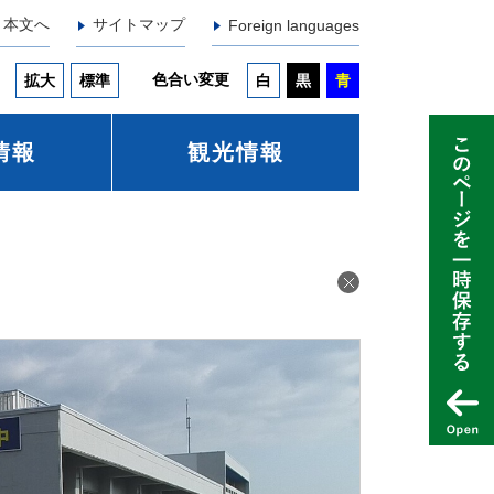
本文へ
サイトマップ
Foreign languages
色合い変更
拡大
標準
白
黒
青
情報
観光情報