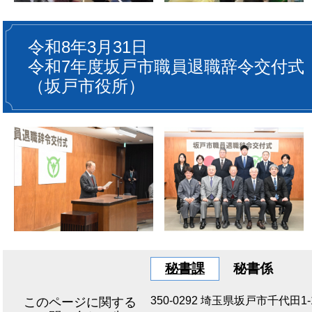
令和8年3月31日
令和7年度坂戸市職員退職辞令交付式
（坂戸市役所）
秘書課
秘書係
350-0292
埼玉県坂戸市千代田1-1
このページに関する