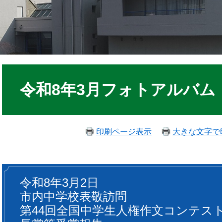
令和8年3月フォトアルバム
印刷ページ表示
大きな文字で
令和8年3月2日
市内中学校表敬訪問
第44回全国中学生人権作文コンテス