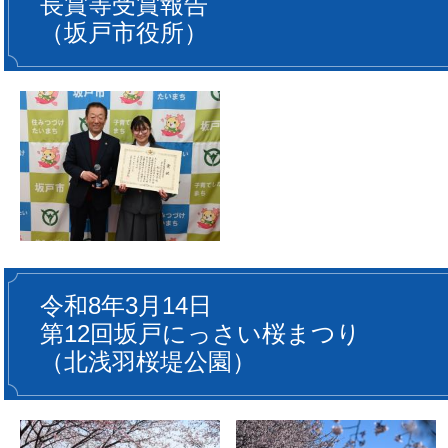
長賞等受賞報告
（坂戸市役所）
令和8年3月14日
第12回坂戸にっさい桜まつり
（北浅羽桜堤公園）