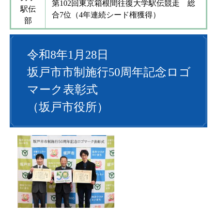
第102回東京箱根間往復大学駅伝競走 総
駅伝
合7位（4年連続シード権獲得）
部
令和8年1月28日
坂戸市市制施行50周年記念ロゴ
マーク表彰式
（坂戸市役所）
​