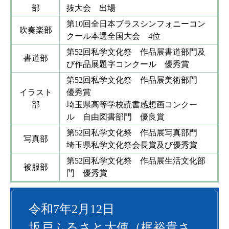
部
抜大会 出場
第10回全日本ブラスシンフォニーコン
吹奏楽部
クール本選全国大会 4位
第52回私学文化祭 作品展書道部門及
書道部
び作品展題字コンクール 優秀賞
第52回私学文化祭 作品展美術部門
イラスト
優秀賞
部
埼玉県高等学校読書感想画コンクー
ル 自由図書部門 優良賞
第52回私学文化祭 作品展写真部門
写真部
埼玉県私学文化祭会長賞及び優秀賞
第52回私学文化祭 作品展生活文化部
被服部
門 優秀賞
令和7年2月12日
坂戸ふるさと大使（梶裕貴さ