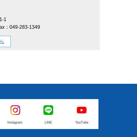
-1
ax：049-283-1349
ら
Instagram
LINE
YouTube