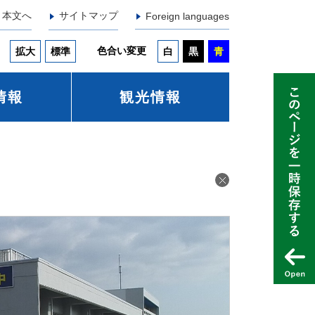
本文へ
サイトマップ
Foreign languages
色合い変更
拡大
標準
白
黒
青
情報
観光情報