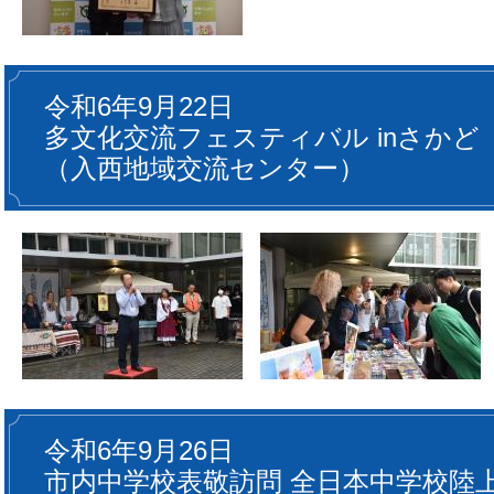
令和6年9月22日
多文化交流フェスティバル inさかど
（入西地域交流センター）
令和6年9月26日
市内中学校表敬訪問 全日本中学校陸