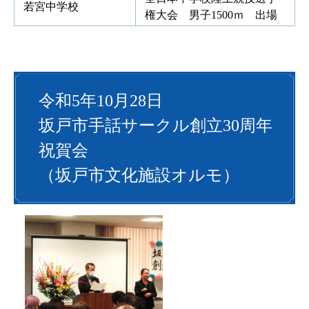
若宮中学校
権大会 男子1500ｍ 出場
令和5年10月28日
坂戸市手話サークル創立30周年
祝賀会
（坂戸市文化施設オルモ）​