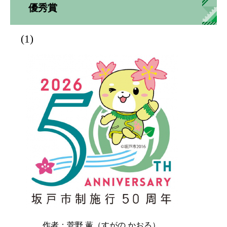
優秀賞
(1)
作者：菅野 薫（すがの かおる）