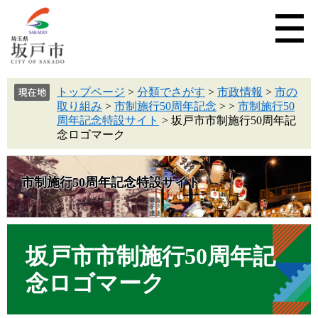
トップページ
>
分類でさがす
>
市政情報
>
市の
取り組み
>
市制施行50周年記念
>
>
市制施行50
周年記念特設サイト
>
坂戸市市制施行50周年記
念ロゴマーク
市制施行50周年記念特設サイト
坂戸市市制施行50周年記
念ロゴマーク