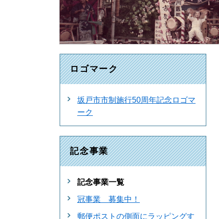
ロゴマーク
坂戸市市制施行50周年記念ロゴマ
ーク
記念事業
記念事業一覧
冠事業 募集中！
郵便ポストの側面にラッピングす