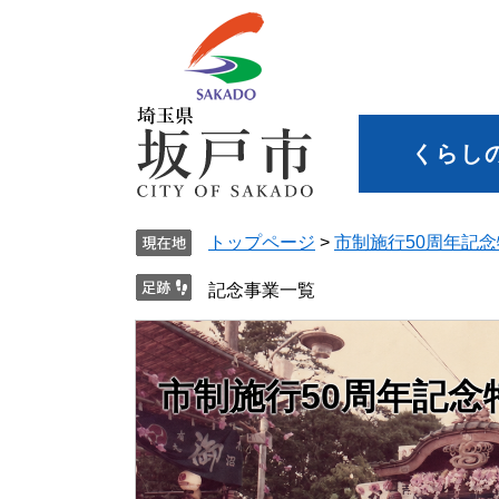
くらし
トップページ
>
市制施行50周年記
記念事業一覧
市制施行50周年記念