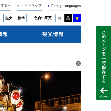
本文へ
サイトマップ
Foreign languages
色合い変更
拡大
標準
白
黒
青
情報
観光情報